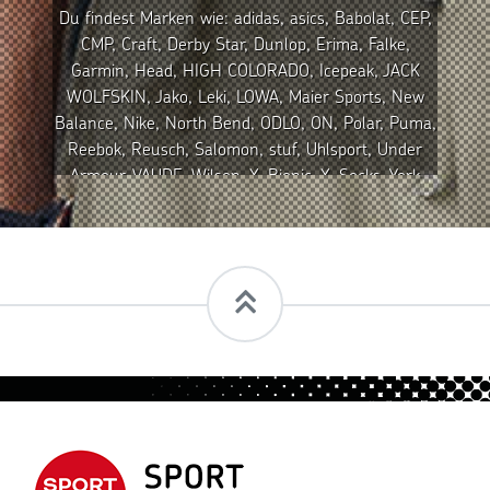
Du findest Marken wie: adidas, asics, Babolat, CEP,
CMP, Craft, Derby Star, Dunlop, Erima, Falke,
Garmin, Head, HIGH COLORADO, Icepeak, JACK
WOLFSKIN, Jako, Leki, LOWA, Maier Sports, New
Balance, Nike, North Bend, ODLO, ON, Polar, Puma,
Reebok, Reusch, Salomon, stuf, Uhlsport, Under
Armour, VAUDE, Wilson, X-Bionic, X-Socks, York
u.v.m.
Ob Leistungssport oder Sport als Hobby – mit
unserem Sportbedarf für Damen, Herren und
Kinder spornen wir dich zu Höchstleistungen an.
Besuche uns in Wadgassen!